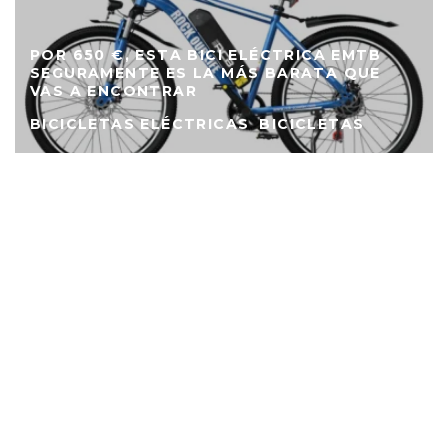
GIANT TALON E+: POTENCIA YAMAHA Y
CUADRO DE POR VIDA POR SOLO 2.599
EUROS.
BICICLETAS ELÉCTRICAS
BICICLETAS