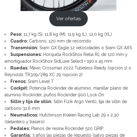
Ver ofertas
Peso:
11,7 kg (S), 11,8 kg (M), 11,9 kg (L), 12,0 kg (XL)
Cuadro:
Carbono, 120 mm de recorrido
Transmisión:
Sram GX Eagle 12 velocidades o Sram GX AXS
Suspensiones:
Horquilla RockShox Reba RL de 120 mm y
amortiguador RockShox SidLuxe Select + 190 x 45 mm
Ruedas:
Mavic Crossmax 2022 Tubeless Ready (opción 1) o
Reynolds TR309/289 XC 29 (opción 2)
Frenos:
Sram Level T
Cockpit:
Potencia Rockrider de aluminio, manillar plano de
aluminio Rockrider, puños Rockrider 900 Lock On
Sillín y tija de sillín:
Sillín Fizik Argo Vento, tija de sillín de
carbono 31,6 mm
Neumáticos:
Hutchinson Kraken Racing Lab 29 x 2,30
(delantero y trasero)
Pedales:
Planos de resina Rockrider 520 GRIP
Garantía:
3 años las piezas de repuesto (salvo piezas de