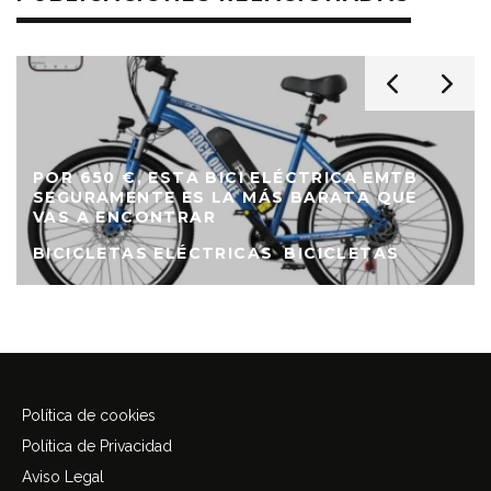
POR 650 €, ESTA BICI ELÉCTRICA EMTB
SEGURAMENTE ES LA MÁS BARATA QUE
VAS A ENCONTRAR
BICICLETAS ELÉCTRICAS
BICICLETAS
Política de cookies
Política de Privacidad
Aviso Legal